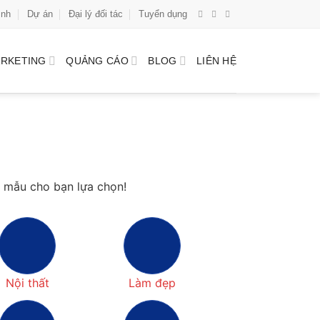
ình
Dự án
Đại lý đối tác
Tuyển dụng
RKETING
QUẢNG CÁO
BLOG
LIÊN HỆ
 mẫu cho bạn lựa chọn!
Nội thất
Làm đẹp