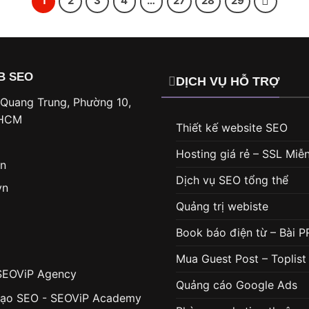
1
2
3
4
…
27
28
29
B SEO
DỊCH VỤ HỖ TRỢ
 Quang Trung, Phường 10,
. HCM
Thiết kế website SEO
Hosting giá rẻ – SSL Miễn
vn
Dịch vụ SEO tổng thể
vn
Quảng trị webiste
Book báo điện từ – Bài P
Mua Guest Post – Toplist
SEOViP Agency
Quảng cáo Google Ads
tạo SEO - SEOViP Academy