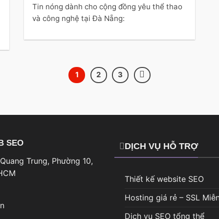
Tin nóng dành cho cộng đồng yêu thể thao
và công nghệ tại Đà Nẵng:
1
2
3
B SEO
DỊCH VỤ HỖ TRỢ
 Quang Trung, Phường 10,
. HCM
Thiết kế website SEO
Hosting giá rẻ – SSL Miễn
vn
Dịch vụ SEO tổng thể