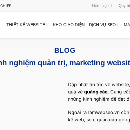
Giới thiệu
Quy tr
NGHIỆP
THIẾT KẾ WEBSITE
KHO GIAO DIỆN
DỊCH VỤ SEO
MA
BLOG
nh nghiệm quản trị, marketing websi
Cập nhật tin tức về website
quả về
quảng cáo
. Cung cấ
những kinh nghiệm để đạt đư
Ngoài ra lamwebseo.vn còn 
kế web, seo, quản cáo goo