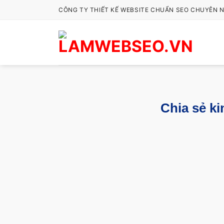
Bỏ
CÔNG TY THIẾT KẾ WEBSITE CHUẨN SEO CHUYÊN 
qua
nội
dung
Chia sẻ ki