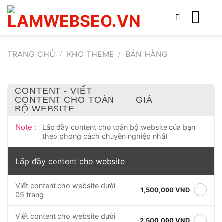
Bỏ
qua
nội
dung
TRANG CHỦ
/
KHO THEME
/
BÁN HÀNG
CONTENT - VIẾT
CONTENT CHO TOÀN
GIÁ
BỘ WEBSITE
Note :
Lấp đầy content cho toàn bộ website của bạn
theo phong cách chuyên nghiệp nhất
Lấp đầy content cho website
Viết content cho website dưới
1,500,000 VND
05 trang
Viết content cho website dưới
2,500,000 VND