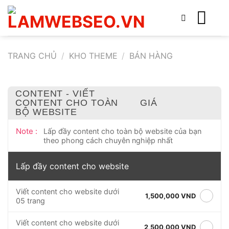
Bỏ
qua
nội
dung
TRANG CHỦ
/
KHO THEME
/
BÁN HÀNG
CONTENT - VIẾT
CONTENT CHO TOÀN
GIÁ
BỘ WEBSITE
Note :
Lấp đầy content cho toàn bộ website của bạn
theo phong cách chuyên nghiệp nhất
Lấp đầy content cho website
Viết content cho website dưới
1,500,000 VND
05 trang
Viết content cho website dưới
2,500,000 VND