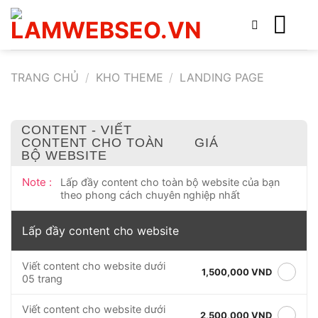
Bỏ
qua
nội
dung
TRANG CHỦ
/
KHO THEME
/
LANDING PAGE
CONTENT - VIẾT
CONTENT CHO TOÀN
GIÁ
BỘ WEBSITE
Note :
Lấp đầy content cho toàn bộ website của bạn
theo phong cách chuyên nghiệp nhất
Lấp đầy content cho website
Viết content cho website dưới
1,500,000 VND
05 trang
Viết content cho website dưới
2,500,000 VND