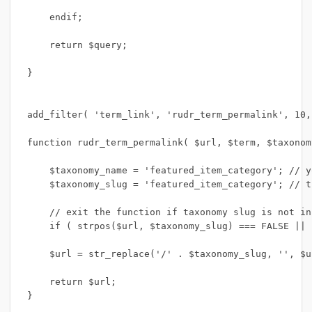
    endif;

    return $query;

}

add_filter( 'term_link', 'rudr_term_permalink', 10, 
function rudr_term_permalink( $url, $term, $taxonomy
    $taxonomy_name = 'featured_item_category'; // y
    $taxonomy_slug = 'featured_item_category'; // t
    // exit the function if taxonomy slug is not in 
    if ( strpos($url, $taxonomy_slug) === FALSE || 
    $url = str_replace('/' . $taxonomy_slug, '', $ur
    return $url;

}