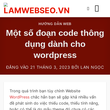
Bỏ
qua
nội
dung
HƯỚNG DẪN WEB
Một số đoạn code thông
dụng dành cho
wordpress
ĐĂNG VÀO
21 THÁNG 3, 2023
BỞI
LAN NGỌC
Trong quá trình bạn tùy chỉnh Website
WordPress
chắc hẳn bạn sẽ gặp khả nhiều vấn
đề phát sinh do việc thiếu code, thiếu tính năng,
hoặc có thể là do mẫu theme đó chưa có các