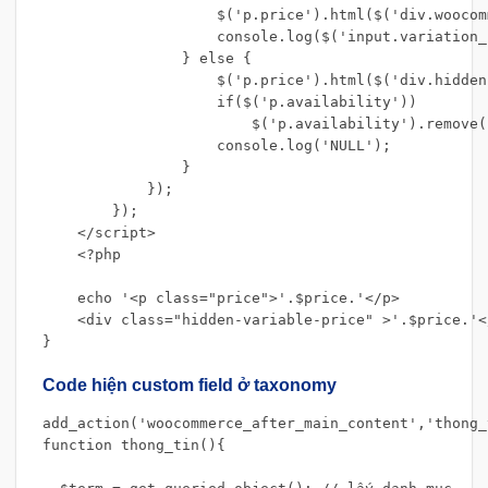
                    $('p.price').html($('div.woocom
                    console.log($('input.variation_
                } else {

                    $('p.price').html($('div.hidden
                    if($('p.availability'))

                        $('p.availability').remove()
                    console.log('NULL');

                }

            });

        });

    </script>

    <?php

    echo '<p class="price">'.$price.'</p>

    <div class="hidden-variable-price" >'.$price.'</
}
Code hiện custom field ở taxonomy
add_action('woocommerce_after_main_content','thong_t
function thong_tin(){
