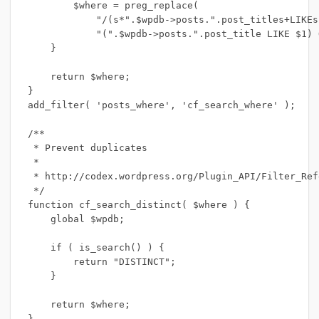
        $where = preg_replace(

            "/(s*".$wpdb->posts.".post_titles+LIKEs
            "(".$wpdb->posts.".post_title LIKE $1) 
    }

    return $where;

}

add_filter( 'posts_where', 'cf_search_where' );

/**

 * Prevent duplicates

 *

 * http://codex.wordpress.org/Plugin_API/Filter_Ref
 */

function cf_search_distinct( $where ) {

    global $wpdb;

    if ( is_search() ) {

        return "DISTINCT";

    }

    return $where;

}
