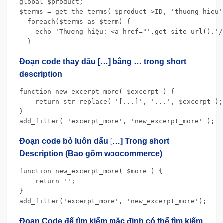
global $product;

$terms = get_the_terms( $product->ID, 'thuong_hieu' 
  foreach($terms as $term) {

    echo 'Thương hiệu: <a href="'.get_site_url().'/
  }
Đoạn code thay dấu […] bằng … trong short
description
function new_excerpt_more( $excerpt ) {

    return str_replace( '[...]', '...', $excerpt );

}

add_filter( 'excerpt_more', 'new_excerpt_more' );
Đoạn code bỏ luôn dấu […] Trong short
Description (Bao gồm woocommerce)
function new_excerpt_more( $more ) {

    return '';

}

add_filter('excerpt_more', 'new_excerpt_more');
Đoạn Code để tìm kiếm mặc định có thể tìm kiếm