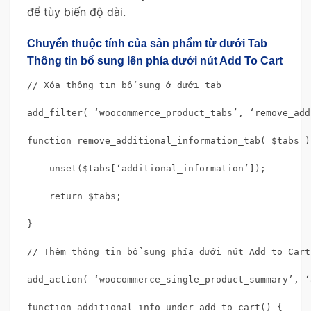
để tùy biến độ dài.
Chuyển thuộc tính của sản phẩm từ dưới Tab
Thông tin bổ sung lên phía dưới nút Add To Cart
// Xóa thông tin bổ sung ở dưới tab

add_filter( ‘woocommerce_product_tabs’, ‘remove_add
function remove_additional_information_tab( $tabs ) 
    unset($tabs[‘additional_information’]);

    return $tabs;

}

// Thêm thông tin bổ sung phía dưới nút Add to Cart

add_action( ‘woocommerce_single_product_summary’, ‘
function additional_info_under_add_to_cart() {
