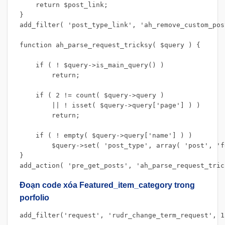
    return $post_link;

}

add_filter( 'post_type_link', 'ah_remove_custom_pos
function ah_parse_request_tricksy( $query ) {

    if ( ! $query->is_main_query() )

        return;

    if ( 2 != count( $query->query )

        || ! isset( $query->query['page'] ) )

        return;

    if ( ! empty( $query->query['name'] ) )

        $query->set( 'post_type', array( 'post', 'f
}

add_action( 'pre_get_posts', 'ah_parse_request_tric
Đoạn code xóa Featured_item_category trong
porfolio
add_filter('request', 'rudr_change_term_request', 1,