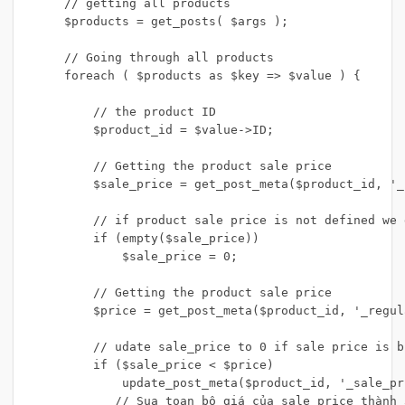
    // getting all products

    $products = get_posts( $args );

    // Going through all products

    foreach ( $products as $key => $value ) {

        // the product ID

        $product_id = $value->ID;

        // Getting the product sale price

        $sale_price = get_post_meta($product_id, '_
        // if product sale price is not defined we 
        if (empty($sale_price))

            $sale_price = 0;

        // Getting the product sale price

        $price = get_post_meta($product_id, '_regul
        // udate sale_price to 0 if sale price is b
        if ($sale_price < $price)

            update_post_meta($product_id, '_sale_pr
           // Sua toan bộ giá của sale price thành 