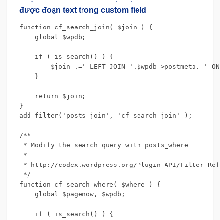
được đoạn text trong custom field
function cf_search_join( $join ) {

    global $wpdb;

    if ( is_search() ) {    

        $join .=' LEFT JOIN '.$wpdb->postmeta. ' ON
    }

    return $join;

}

add_filter('posts_join', 'cf_search_join' );

/**

 * Modify the search query with posts_where

 *

 * http://codex.wordpress.org/Plugin_API/Filter_Ref
 */

function cf_search_where( $where ) {

    global $pagenow, $wpdb;

    if ( is_search() ) {
