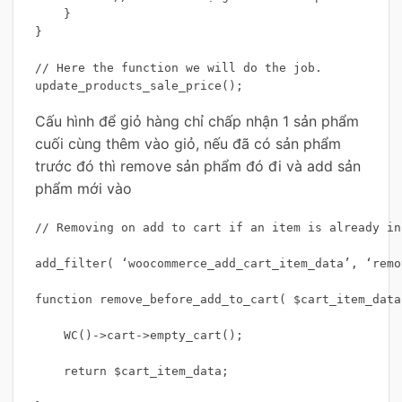
    }

}

// Here the function we will do the job.

update_products_sale_price();
Cấu hình để giỏ hàng chỉ chấp nhận 1 sản phẩm
cuối cùng thêm vào giỏ, nếu đã có sản phẩm
trước đó thì remove sản phẩm đó đi và add sản
phẩm mới vào
// Removing on add to cart if an item is already in 
add_filter( ‘woocommerce_add_cart_item_data’, ‘remo
function remove_before_add_to_cart( $cart_item_data 
    WC()->cart->empty_cart();

    return $cart_item_data;
