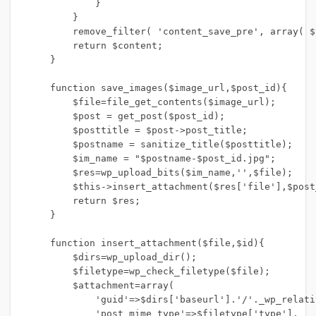
            }

        }

        remove_filter( 'content_save_pre', array( $
        return $content;

    }

    function save_images($image_url,$post_id){

        $file=file_get_contents($image_url);

        $post = get_post($post_id);

        $posttitle = $post->post_title;

        $postname = sanitize_title($posttitle);

        $im_name = "$postname-$post_id.jpg";

        $res=wp_upload_bits($im_name,'',$file);

        $this->insert_attachment($res['file'],$post_
        return $res;

    }

    function insert_attachment($file,$id){

        $dirs=wp_upload_dir();

        $filetype=wp_check_filetype($file);

        $attachment=array(

            'guid'=>$dirs['baseurl'].'/'._wp_relati
            'post_mime_type'=>$filetype['type'],
