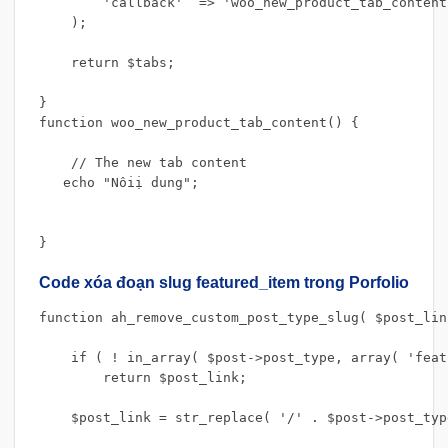
        'callback'  => 'woo_new_product_tab_content'
    );

    return $tabs;

}

function woo_new_product_tab_content() {

    // The new tab content

   echo "Nôiị dung";

}
Code xóa đoạn slug featured_item trong Porfolio
function ah_remove_custom_post_type_slug( $post_lin
    if ( ! in_array( $post->post_type, array( 'feat
        return $post_link;

    $post_link = str_replace( '/' . $post->post_typ