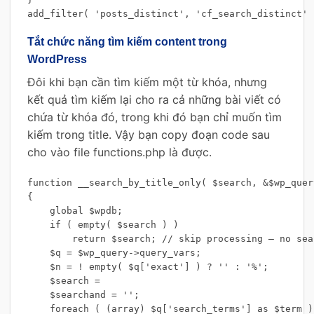
add_filter( 'posts_distinct', 'cf_search_distinct' 
Tắt chức năng tìm kiếm content trong
WordPress
Đôi khi bạn cần tìm kiếm một từ khóa, nhưng
kết quả tìm kiếm lại cho ra cả những bài viết có
chứa từ khóa đó, trong khi đó bạn chỉ muốn tìm
kiếm trong title. Vậy bạn copy đoạn code sau
cho vào file functions.php là được.
function __search_by_title_only( $search, &$wp_query
{

    global $wpdb;

    if ( empty( $search ) )

        return $search; // skip processing – no sea
    $q = $wp_query->query_vars;

    $n = ! empty( $q['exact'] ) ? '' : '%';

    $search =

    $searchand = '';

    foreach ( (array) $q['search_terms'] as $term ) 