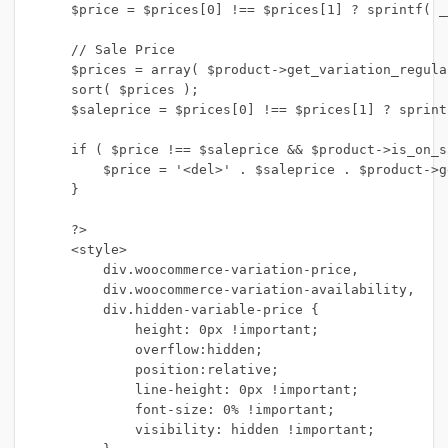
    $price = $prices[0] !== $prices[1] ? sprintf( _
    // Sale Price

    $prices = array( $product->get_variation_regula
    sort( $prices );

    $saleprice = $prices[0] !== $prices[1] ? sprint
    if ( $price !== $saleprice && $product->is_on_s
        $price = '<del>' . $saleprice . $product->g
    }

    ?>

    <style>

        div.woocommerce-variation-price,

        div.woocommerce-variation-availability,

        div.hidden-variable-price {

            height: 0px !important;

            overflow:hidden;

            position:relative;

            line-height: 0px !important;

            font-size: 0% !important;

            visibility: hidden !important; 
