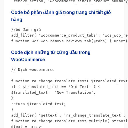
 remove_action( 'woocommerce_single_product_summary
Code bỏ phần đánh giá trong trang chi tiết giỏ
hàng
//bỏ đánh giá 

add_filter( 'woocommerce_product_tabs', 'wcs_woo_re
function wcs_woo_remove_reviews_tab($tabs) { unset(
Code dịch những từ cứng đầu trong
WooCommerce
// Dịch woocommerce

function ra_change_translate_text( $translated_text 
if ( $translated_text == 'Old Text' ) {

$translated_text = 'New Translation';

}

return $translated_text;

}

add_filter( 'gettext', 'ra_change_translate_text', 2
function ra_change_translate_text_multiple( $transl
$text = array(
