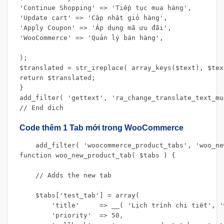
'Continue Shopping' => 'Tiếp tục mua hàng',

'Update cart' => 'Cập nhật giỏ hàng',

'Apply Coupon' => 'Áp dụng mã ưu đãi',

'WooCommerce' => 'Quản lý bán hàng',

);

$translated = str_ireplace( array_keys($text), $tex
return $translated;

}

add_filter( 'gettext', 'ra_change_translate_text_mu
// End dich
Code thêm 1 Tab mới trong WooCommerce
    add_filter( 'woocommerce_product_tabs', 'woo_ne
function woo_new_product_tab( $tabs ) {

    // Adds the new tab

    $tabs['test_tab'] = array(

        'title'     => __( 'Lịch trình chi tiết', '
        'priority'  => 50,
