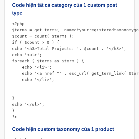
Code hiện tất cả category của 1 custom post
type
<?php

$terms = get_terms( 'nameofyourregisteredtaxonomygo
$count = count( $terms );

if ( $count > 0 ) {

echo '<h3>Total Projects: '. $count . '</h3>';

echo '<ul>';

foreach ( $terms as $term ) {

    echo '<li>';

    echo '<a href="' . esc_url( get_term_link( $ter
    echo '</li>';

}

echo '</ul>';

}

?>
Code hiện custom taxonomy của 1 product