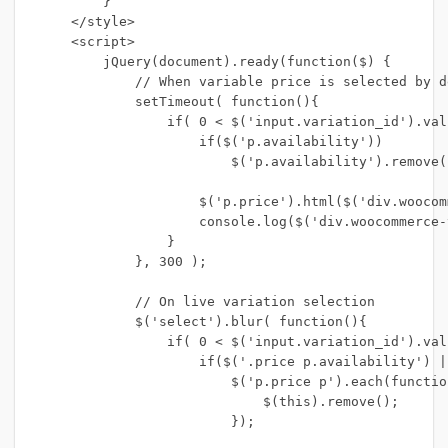
        }

    </style>

    <script>

        jQuery(document).ready(function($) {

            // When variable price is selected by de
            setTimeout( function(){

                if( 0 < $('input.variation_id').val
                    if($('p.availability'))

                        $('p.availability').remove()
                    $('p.price').html($('div.woocom
                    console.log($('div.woocommerce-
                }

            }, 300 );

            // On live variation selection

            $('select').blur( function(){

                if( 0 < $('input.variation_id').val
                    if($('.price p.availability') |
                        $('p.price p').each(function
                            $(this).remove();

                        });
