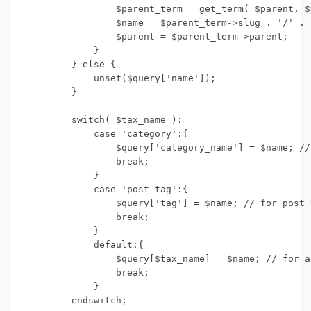
                $parent_term = get_term( $parent, $
                $name = $parent_term->slug . '/' . $
                $parent = $parent_term->parent;

            }

        } else {

            unset($query['name']);

        }

        switch( $tax_name ):

            case 'category':{

                $query['category_name'] = $name; //
                break;

            }

            case 'post_tag':{

                $query['tag'] = $name; // for post t
                break;

            }

            default:{

                $query[$tax_name] = $name; // for a
                break;

            }

        endswitch;
