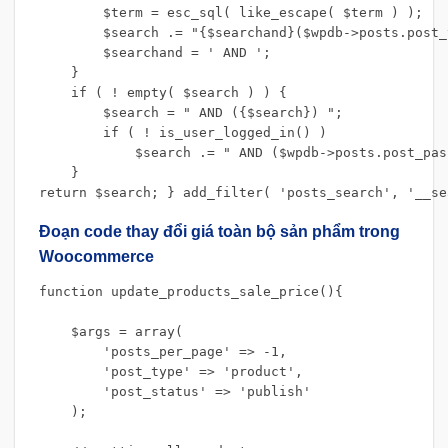
        $term = esc_sql( like_escape( $term ) );

        $search .= "{$searchand}($wpdb->posts.post_
        $searchand = ' AND ';

    }

    if ( ! empty( $search ) ) {

        $search = " AND ({$search}) ";

        if ( ! is_user_logged_in() )

            $search .= " AND ($wpdb->posts.post_pas
    }

return $search; } add_filter( 'posts_search', '__se
Đoạn code thay đổi giá toàn bộ sản phẩm trong
Woocommerce
function update_products_sale_price(){

    $args = array(

        'posts_per_page' => -1,

        'post_type' => 'product',

        'post_status' => 'publish'

    );
