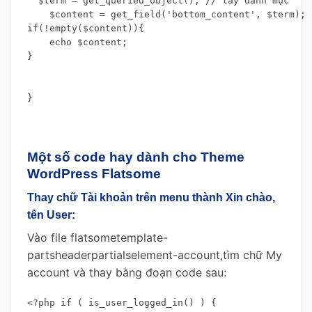
  $term = get_queried_object(); // lấy danh mục

    $content = get_field('bottom_content', $term);

if(!empty($content)){

    echo $content;

}

}
Một số code hay dành cho Theme
WordPress Flatsome
Thay chữ Tài khoản trên menu thành Xin chào,
tên User:
Vào file flatsometemplate-
partsheaderpartialselement-account,tìm chữ My
account và thay bằng đoạn code sau:
<?php if ( is_user_logged_in() ) {
