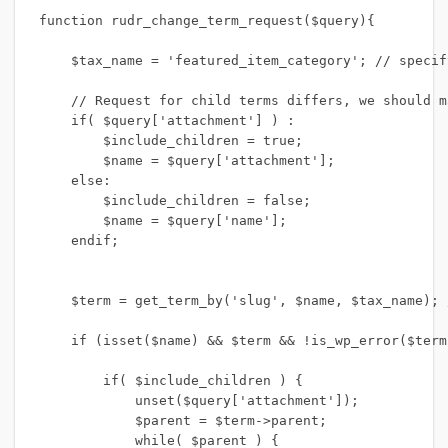
function rudr_change_term_request($query){

    $tax_name = 'featured_item_category'; // specif
    // Request for child terms differs, we should m
    if( $query['attachment'] ) :

        $include_children = true;

        $name = $query['attachment'];

    else:

        $include_children = false;

        $name = $query['name'];

    endif;

    $term = get_term_by('slug', $name, $tax_name); 
    if (isset($name) && $term && !is_wp_error($term
        if( $include_children ) {

            unset($query['attachment']);

            $parent = $term->parent;

            while( $parent ) {
