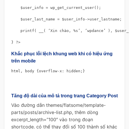
    $user_info = wp_get_current_user();

    $user_last_name = $user_info->user_lastname;

    printf( __( ‘Xin chào, %s’, ‘wpdance’ ), $user_
} ?>
Khắc phục lỗi lệch khung web khi có hiệu ứng
trên mobile
html, body {overflow-x: hidden;}
Tăng độ dài của mô tả trong trang Category Post
Vào đường dẫn themes/flatsome/template-
parts/posts/archive-list.php, thêm dòng
excerpt_length=”100″ vào trong đoạn
shortcode. có thể thay đổi số 100 thành số khác