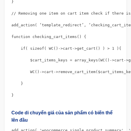
}

// Removing one item on cart item check if there is
add_action( ‘template_redirect’, ‘checking_cart_ite
function checking_cart_items() {

    if( sizeof( WC()->cart->get_cart() ) > 1 ){

        $cart_items_keys = array_keys(WC()->cart->g
        WC()->cart->remove_cart_item($cart_items_key
    }

}

Code di chuyển giá của sản phẩm có biến thể
lên đầu
add_action( 'woocommerce_single_product_summary', '