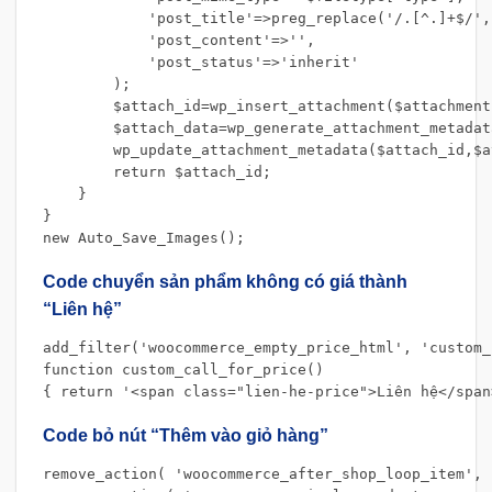
            'post_title'=>preg_replace('/.[^.]+$/',
            'post_content'=>'',

            'post_status'=>'inherit'

        );

        $attach_id=wp_insert_attachment($attachment
        $attach_data=wp_generate_attachment_metadat
        wp_update_attachment_metadata($attach_id,$a
        return $attach_id;

    }

}

new Auto_Save_Images();
Code chuyển sản phẩm không có giá thành
“Liên hệ”
add_filter('woocommerce_empty_price_html', 'custom_
function custom_call_for_price() 

{ return '<span class="lien-he-price">Liên hệ</span
Code bỏ nút “Thêm vào giỏ hàng”
remove_action( 'woocommerce_after_shop_loop_item', 