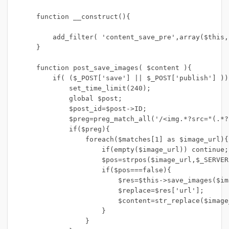
    function __construct(){     

        add_filter( 'content_save_pre',array($this,
    }

    function post_save_images( $content ){

        if( ($_POST['save'] || $_POST['publish'] )){
            set_time_limit(240);

            global $post;

            $post_id=$post->ID;

            $preg=preg_match_all('/<img.*?src="(.*?
            if($preg){

                foreach($matches[1] as $image_url){

                    if(empty($image_url)) continue;

                    $pos=strpos($image_url,$_SERVER
                    if($pos===false){

                        $res=$this->save_images($im
                        $replace=$res['url'];

                        $content=str_replace($image
                    }

                }
