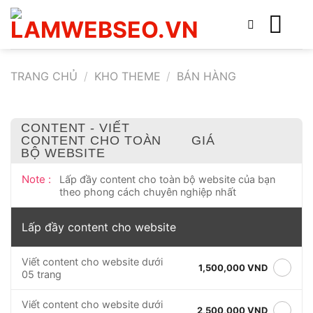
Bỏ
qua
nội
dung
TRANG CHỦ
/
KHO THEME
/
BÁN HÀNG
CONTENT - VIẾT
CONTENT CHO TOÀN
GIÁ
BỘ WEBSITE
Note :
Lấp đầy content cho toàn bộ website của bạn
theo phong cách chuyên nghiệp nhất
Lấp đầy content cho website
Viết content cho website dưới
1,500,000 VND
05 trang
Viết content cho website dưới
2,500,000 VND